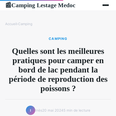
Camping Lestage Medoc
📰
Accueil
›
Camping
CAMPING
Quelles sont les meilleures
pratiques pour camper en
bord de lac pendant la
période de reproduction des
poissons ?
Inès
20 mai 2024
5 min de lecture
I