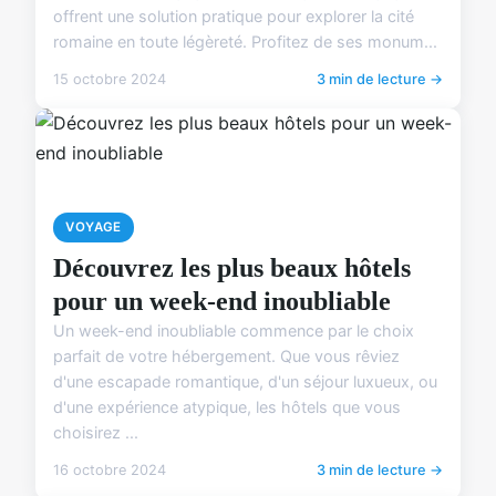
offrent une solution pratique pour explorer la cité
romaine en toute légèreté. Profitez de ses monum...
15 octobre 2024
3 min de lecture →
VOYAGE
Découvrez les plus beaux hôtels
pour un week-end inoubliable
Un week-end inoubliable commence par le choix
parfait de votre hébergement. Que vous rêviez
d'une escapade romantique, d'un séjour luxueux, ou
d'une expérience atypique, les hôtels que vous
choisirez ...
16 octobre 2024
3 min de lecture →