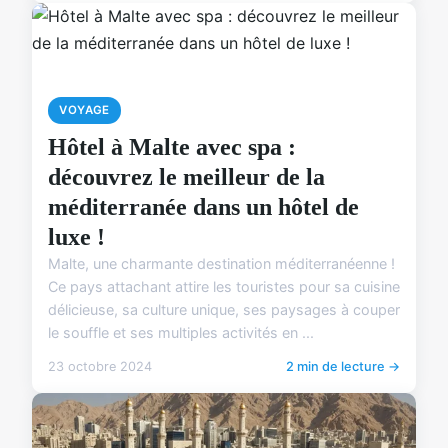
VOYAGE
Hôtel à Malte avec spa :
découvrez le meilleur de la
méditerranée dans un hôtel de
luxe !
Malte, une charmante destination méditerranéenne !
Ce pays attachant attire les touristes pour sa cuisine
délicieuse, sa culture unique, ses paysages à couper
le souffle et ses multiples activités en ...
23 octobre 2024
2 min de lecture →