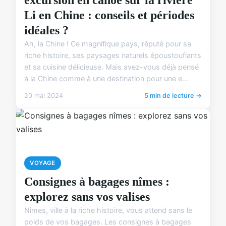
Li en Chine : conseils et périodes
idéales ?
Ah, la Chine ! Ce magnifique pays, réputé pour sa
riche histoire, ses paysages naturels époustouflants
et sa cuisine délicieuse. Mais avez-vous déjà pensé
à la Chine comme à une destination pour une e...
20 mai 2024
5 min de lecture →
VOYAGE
Consignes à bagages nîmes :
explorez sans vos valises
Nîmes, ville à la riche histoire, vous attend sans le
poids de vos bagages. Les consignes à bagages