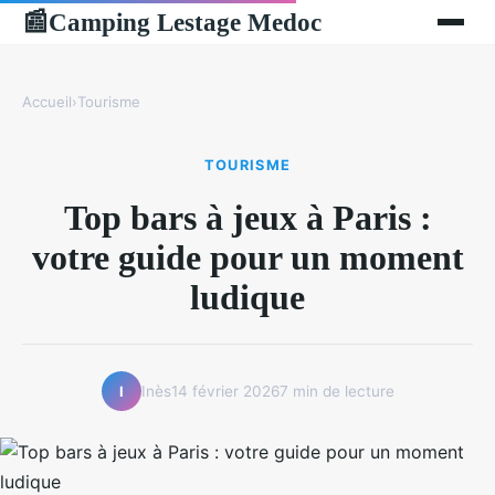
Camping Lestage Medoc
📰
Accueil
›
Tourisme
TOURISME
Top bars à jeux à Paris :
votre guide pour un moment
ludique
Inès
14 février 2026
7 min de lecture
I